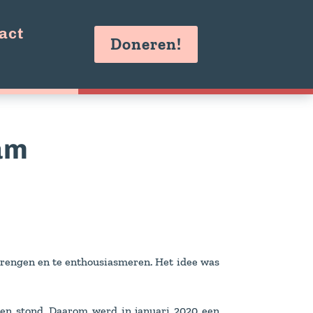
act
Doneren!
am
e brengen en te enthousiasmeren. Het idee was
hten stond. Daarom werd in januari 2020 een