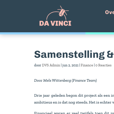
Ov
Samenstelling &
door
DVS Admin
|
jun 2, 2021
|
Finance
|
0 Reacties
Door Mels Wittenberg (Finance Team)
Drie jaar geleden begon dit project als een 
ambitieus en is dat nog steeds. Het is echter 
Financieel waren er veel twijfels toen dit