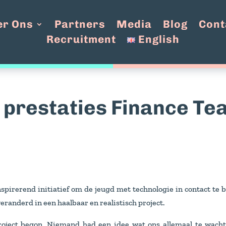
er Ons
Partners
Media
Blog
Cont
Recruitment
English
 prestaties Finance Te
inspirerend initiatief om de jeugd met technologie in contact t
veranderd in een haalbaar en realistisch project.
 project begon. Niemand had een idee wat ons allemaal te wac