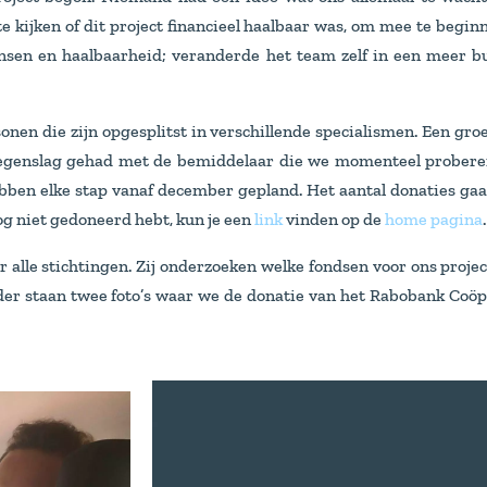
te kijken of dit project financieel haalbaar was, om mee te beg
nsen en haalbaarheid; veranderde het team zelf in een meer b
onen die zijn opgesplitst in verschillende specialismen. Een gro
tegenslag gehad met de bemiddelaar die we momenteel proberen 
ben elke stap vanaf december gepland. Het aantal donaties gaat 
og niet gedoneerd hebt, kun je een
link
vinden op de
home pagina
r alle stichtingen. Zij onderzoeken welke fondsen voor ons pro
der staan twee foto’s waar we de donatie van het Rabobank Coöp