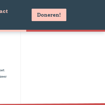
act
Doneren!
het
 zeer